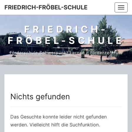
Skip
FRIEDRICH-FRÖBEL-SCHULE
Togg
to
navi
content
FRIEDRICH-
FRÖBEL-SCHULE
Förderschule Schwerpunkt Lernen – Förderzentrum
Nichts gefunden
Nichts
gefunden
Das Gesuchte konnte leider nicht gefunden
werden. Vielleicht hilft die Suchfunktion.